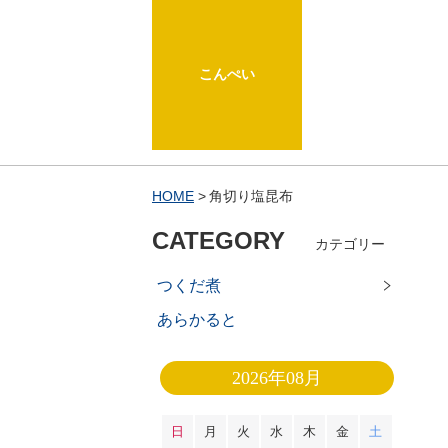
こんぺい
HOME
角切り塩昆布
CATEGORY
カテゴリー
つくだ煮
あらかると
2026年08月
日
月
火
水
木
金
土